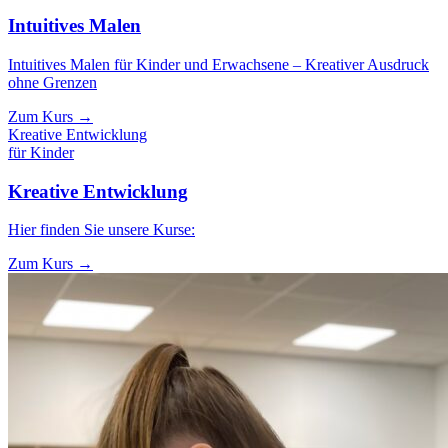
Intuitives Malen
Intuitives Malen für Kinder und Erwachsene – Kreativer Ausdruck
ohne Grenzen
Zum Kurs →
Kreative Entwicklung
für Kinder
Kreative Entwicklung
Hier finden Sie unsere Kurse:
Zum Kurs →