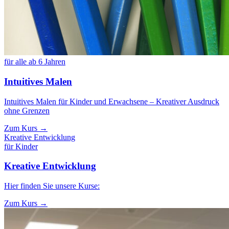
für alle ab 6 Jahren
Intuitives Malen
Intuitives Malen für Kinder und Erwachsene – Kreativer Ausdruck
ohne Grenzen
Zum Kurs →
Kreative Entwicklung
für Kinder
Kreative Entwicklung
Hier finden Sie unsere Kurse:
Zum Kurs →