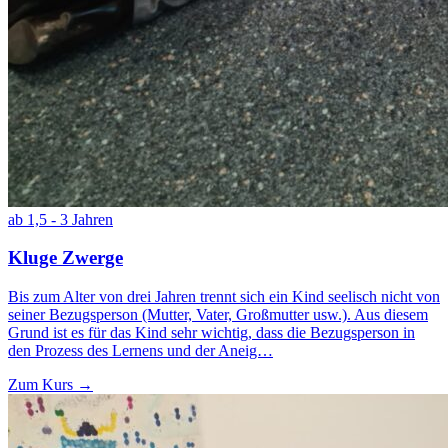
ab 1,5 - 3 Jahren
Kluge Zwerge
Bis zum Alter von drei Jahren trennt sich ein Kind seelisch nicht von
seiner Bezugsperson (Mutter, Vater, Großmutter usw.). Aus diesem
Grund ist es für das Kind sehr wichtig, dass die Bezugsperson in
den Prozess des Lernens und der Aneig…
Zum Kurs →