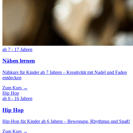
ab 7 - 17 Jahren
Nähen lernen
Nähkurs für Kinder ab 7 Jahren – Kreativität mit Nadel und Faden
entdecken
Zum Kurs →
Hip Hop
ab 6 - 16 Jahren
Hip Hop
Hip-Hop für Kinder ab 6 Jahren – Bewegung, Rhythmus und Spaß!
Zum Kurs →